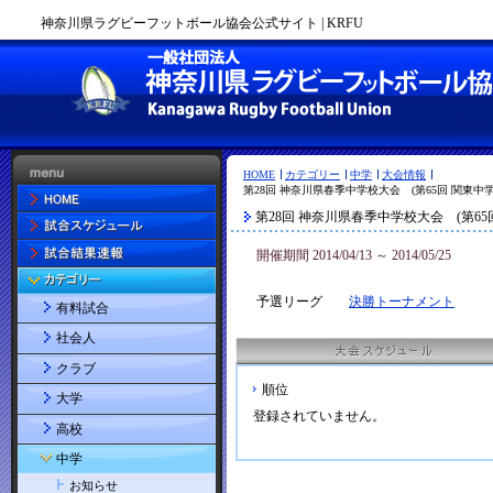
神奈川県ラグビーフットボール協会公式サイト | KRFU
HOME
カテゴリー
中学
大会情報
第28回 神奈川県春季中学校大会 (第65回 関東中
第28回 神奈川県春季中学校大会 (第6
開催期間 2014/04/13 ～ 2014/05/25
予選リーグ
決勝トーナメント
有料試合
社会人
クラブ
順位
大学
登録されていません。
高校
中学
お知らせ