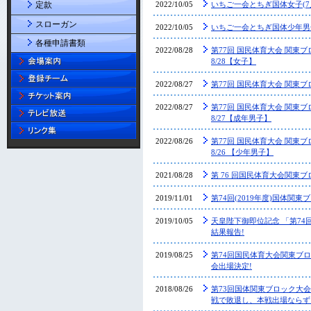
2022/10/05
いちご一会とちぎ国体女子(7
定款
スローガン
2022/10/05
いちご一会とちぎ国体少年男
各種申請書類
2022/08/28
第77回 国民体育大会 関東
8/28【女子】
2022/08/27
第77回 国民体育大会 関東
2022/08/27
第77回 国民体育大会 関東
8/27【成年男子】
2022/08/26
第77回 国民体育大会 関東
8/26 【少年男子】
2021/08/28
第 76 回国民体育大会関東
2019/11/01
第74回(2019年度)国体関
2019/10/05
天皇陛下御即位記念 「第74
結果報告!
2019/08/25
第74回国民体育大会関東ブ
会出場決定!
2018/08/26
第73回国体関東ブロック大
戦で敗退し、本戦出場ならず