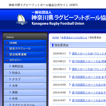
神奈川県ラグビーフットボール協会公式サイト | KRFU
HOME
各委員会からのお知らせ
強化委員会
強化委員会
2026/06/15
国民スポーツ大会(ブロック
2025/08/25
第79回国民スポーツ大会 関
有料試合
2025/06/13
国民スポーツ大会(ブロック
社会人
2024/10/10
第78回国民スポーツ大会 女
クラブ
2024/10/09
第78回国民スポーツ大会少
大学
高校
2024/10/08
第78回国民スポーツ大会女子1
中学
2024/10/07
第78回国民スポーツ大会少
ラグビースクール