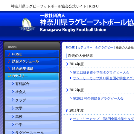
神奈川県ラグビーフットボール協会公式サイト | KRFU
HOME
カテゴリー
タグラグビー
過去の大会結
過去の大会結果
2014年度
第11回鎌倉市小学生タグラグビー大会
サントリーカップ第11回全国小学生タグ
有料試合
2012年度
社会人
第26回 神奈川県タグラグビー大会
クラブ
大学
2011年度
高校
サントリーカップ 第8回全国小学生タ
中学
ラグビースクール