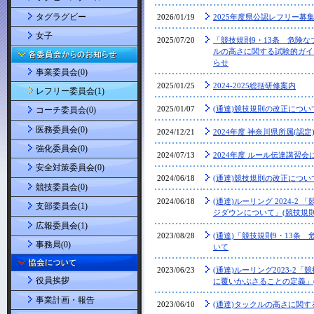
タグラグビー
2026/01/19
2025年度県公認レフリー募集要項
女子
2025/07/20
「競技規則9・13条 危険
ルの高さに関する試験的ガイ
らせ
事業委員会(0)
2025/01/25
2024-2025総括研修案内
レフリー委員会(1)
2025/01/07
(通達)競技規則の改正につい
コーチ委員会(0)
医務委員会(0)
2024/12/21
2024年度 神奈川県所属(認
強化委員会(0)
2024/07/13
2024年度 ルール伝達講習会
安全対策委員会(0)
2024/06/18
(通達)競技規則の改正につ
競技委員会(0)
2024/06/18
(通達)ルーリング 2024-2
支部委員会(1)
ジダウンについて」(競技規則
広報委員会(1)
2023/08/28
(通達)「競技規則9・13条
事務局(0)
いて
2023/06/23
(通達)ルーリング2023-2
役員挨拶
に覆いかぶさることの定義」
事業計画・報告
2023/06/10
(通達)タックルの高さに関