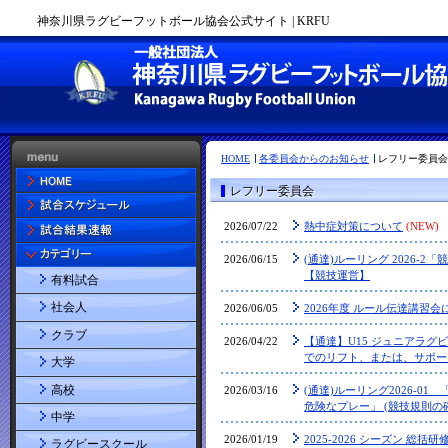
神奈川県ラグビーフットボール協会公式サイト | KRFU
HOME
各委員会からのお知らせ
レフリー委員会
レフリー委員会
2026/07/22
熱中症対策について
(NEW)
2026/06/15
(通達)ルーリング 2026-2
【競技運営】
有料試合
社会人
2026/06/05
2026年度 ルール伝達講習会
クラブ
2026/04/22
【通達】U15 ジュニアラグビ
でのリフト、または、サポート
大学
高校
2026/03/16
(通達)ルーリング2026-0
危険なプレー」 (競技規則の
中学
2026/01/19
2025-2026 シーズン 総括
ラグビースクール