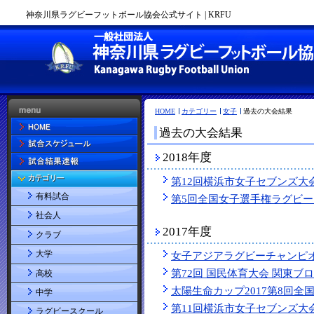
神奈川県ラグビーフットボール協会公式サイト | KRFU
HOME
カテゴリー
女子
過去の大会結果
過去の大会結果
2018年度
第12回横浜市女子セブンズ大
有料試合
第5回全国女子選手権ラグビ
社会人
2017年度
クラブ
大学
女子アジアラグビーチャンピ
第72回 国民体育大会 関東ブ
高校
太陽生命カップ2017第8回
中学
第11回横浜市女子セブンズ大
ラグビースクール