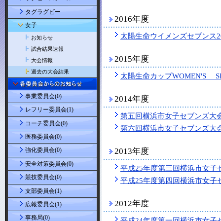
タグラグビー
2016年度
女子
太陽生命ウイメンズセブンス20
お知らせ
試合結果速報
2015年度
大会情報
過去の大会結果
太陽生命カップWOMEN'S S
事業委員会(0)
2014年度
レフリー委員会(1)
第五回横浜市女子セブンズ大
コーチ委員会(0)
第六回横浜市女子セブンズ大
医務委員会(0)
2013年度
強化委員会(0)
安全対策委員会(0)
平成25年度第三回横浜市女子
競技委員会(0)
平成25年度第四回横浜市女子
支部委員会(1)
2012年度
広報委員会(1)
事務局(0)
平成24年度第一回横浜市女子