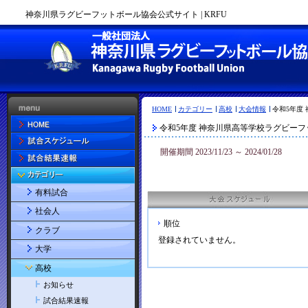
神奈川県ラグビーフットボール協会公式サイト | KRFU
HOME
カテゴリー
高校
大会情報
令和5年度
令和5年度 神奈川県高等学校ラグビーフ
開催期間 2023/11/23 ～ 2024/01/28
有料試合
社会人
順位
クラブ
登録されていません。
大学
高校
お知らせ
試合結果速報