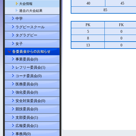
40
45
大会情報
85
過去の大会結果
中学
PK
FK
ラグビースクール
5
0
タグラグビー
8
0
女子
13
0
事業委員会(0)
レフリー委員会(1)
コーチ委員会(0)
医務委員会(0)
強化委員会(0)
安全対策委員会(0)
競技委員会(0)
支部委員会(1)
広報委員会(1)
事務局(0)