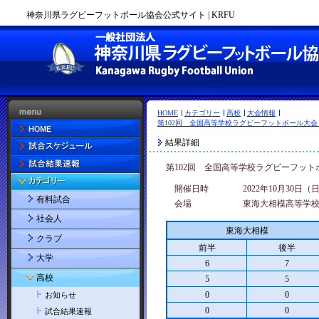
神奈川県ラグビーフットボール協会公式サイト | KRFU
HOME
カテゴリー
高校
大会情報
第102回 全国高等学校ラグビーフットボール大会
結果詳細
第102回 全国高等学校ラグビーフッ
開催日時
2022年10月30日（
有料試合
会場
東海大相模高等学
社会人
東海大相模
クラブ
前半
後半
大学
6
7
高校
5
5
0
0
お知らせ
0
0
試合結果速報