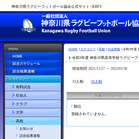
神奈川県ラグビーフットボール協会公式サイト | KRFU
HOME
カテゴリー
高校
大会情報
令和3年度
令和3年度 神奈川県高等学校ラグビーフ
開催期間 2021/11/27 ～ 2022/01/30
15人制
10人制
有料試合
社会人
クラブ
順位
大学
登録されていません。
高校
お知らせ
試合結果速報