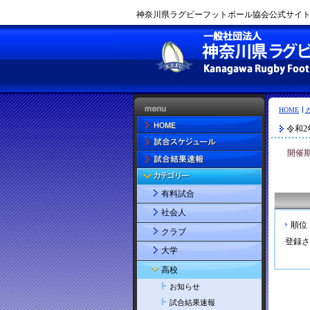
神奈川県ラグビーフットボール協会公式サイト |
HOME
令和2
開催期間 
有料試合
社会人
順位
クラブ
登録さ
大学
高校
お知らせ
試合結果速報