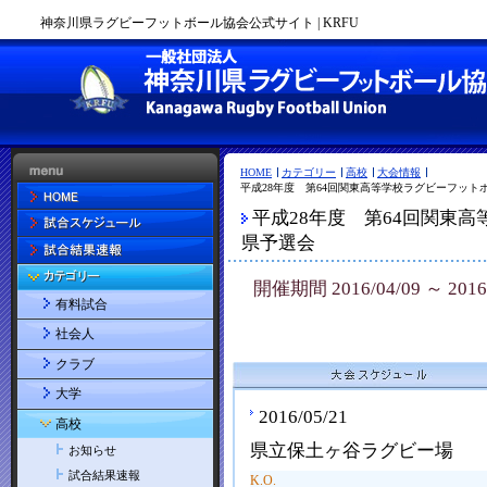
神奈川県ラグビーフットボール協会公式サイト | KRFU
HOME
カテゴリー
高校
大会情報
平成28年度 第64回関東高等学校ラグビーフット
平成28年度 第64回関東
県予選会
開催期間 2016/04/09 ～ 2016/
有料試合
社会人
クラブ
大学
2016/05/21
高校
県立保土ヶ谷ラグビー場
お知らせ
試合結果速報
K.O.