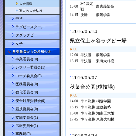
3位決定
大会情報
13:00
慶應義塾高
戦
過去の大会結果
14:15
決勝
桐蔭学園
中学
ラグビースクール
2016/05/14
タグラグビー
県立保土ヶ谷ラグビー場
女子
K.O.
12:00
準決勝
桐蔭学園
事業委員会(0)
13:15
準決勝
東海大相模
レフリー委員会(1)
コーチ委員会(0)
2016/05/07
医務委員会(0)
秋葉台公園(球技場)
強化委員会(0)
K.O.
安全対策委員会(0)
14:00
準々決勝
桐蔭学園
15:15
準々決勝
慶應義塾
競技委員会(0)
16:00
準々決勝
湘南工大附
支部委員会(1)
17:45
準々決勝
東海大相模
広報委員会(1)
事務局(0)
2016/04/24