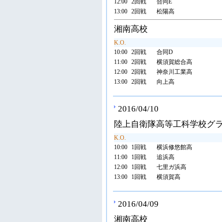
12:00
2回戦
合同E
13:00
2回戦
松陽高
湘南高校
K.O.
10:00
2回戦
合同D
11:00
2回戦
横須賀総合高
12:00
2回戦
神奈川工業高
13:00
2回戦
向上高
2016/04/10
陸上自衛隊高等工科学校グ
K.O.
10:00
1回戦
横浜修悠館高
11:00
1回戦
追浜高
12:00
1回戦
七里ガ浜高
13:00
1回戦
横須賀高
2016/04/09
湘南高校