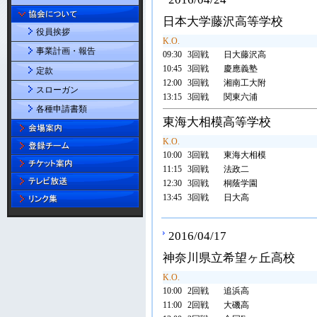
日本大学藤沢高等学校
役員挨拶
K.O.
事業計画・報告
09:30
3回戦
日大藤沢高
10:45
3回戦
慶應義塾
定款
12:00
3回戦
湘南工大附
スローガン
13:15
3回戦
関東六浦
各種申請書類
東海大相模高等学校
K.O.
10:00
3回戦
東海大相模
11:15
3回戦
法政二
12:30
3回戦
桐蔭学園
13:45
3回戦
日大高
2016/04/17
神奈川県立希望ヶ丘高校
K.O.
10:00
2回戦
追浜高
11:00
2回戦
大磯高