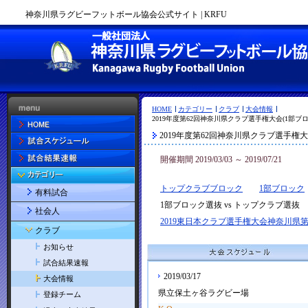
神奈川県ラグビーフットボール協会公式サイト | KRFU
HOME
カテゴリー
クラブ
大会情報
2019年度第62回神奈川県クラブ選手権大会(1部ブ
2019年度第62回神奈川県クラブ選手権
開催期間 2019/03/03 ～ 2019/07/21
トップクラブブロック
1部ブロック
有料試合
1部ブロック選抜 vs トップクラブ選抜
社会人
2019東日本クラブ選手権大会神奈川県
クラブ
お知らせ
試合結果速報
2019/03/17
大会情報
県立保土ヶ谷ラグビー場
登録チーム