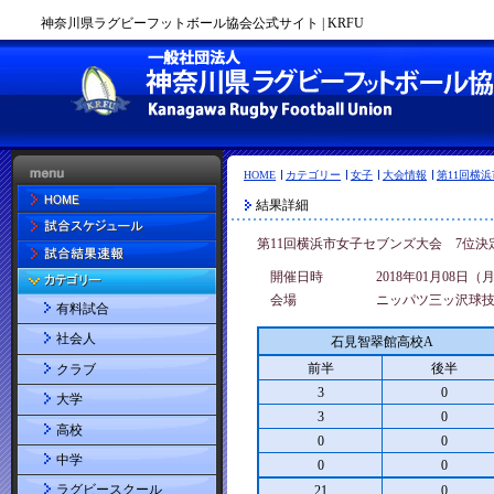
神奈川県ラグビーフットボール協会公式サイト | KRFU
HOME
カテゴリー
女子
大会情報
第11回横
結果詳細
第11回横浜市女子セブンズ大会 7位決
開催日時
2018年01月08日（
会場
ニッパツ三ッ沢球
有料試合
社会人
石見智翠館高校A
前半
後半
クラブ
3
0
大学
3
0
高校
0
0
中学
0
0
ラグビースクール
21
0