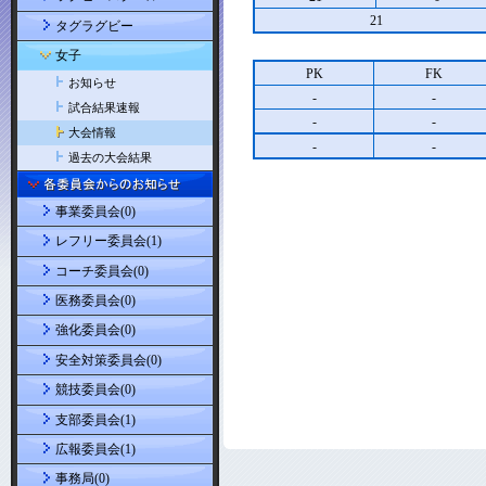
21
タグラグビー
女子
PK
FK
お知らせ
-
-
試合結果速報
-
-
大会情報
-
-
過去の大会結果
事業委員会(0)
レフリー委員会(1)
コーチ委員会(0)
医務委員会(0)
強化委員会(0)
安全対策委員会(0)
競技委員会(0)
支部委員会(1)
広報委員会(1)
事務局(0)