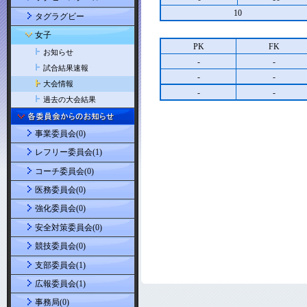
10
タグラグビー
女子
PK
FK
お知らせ
-
-
試合結果速報
-
-
大会情報
-
-
過去の大会結果
事業委員会(0)
レフリー委員会(1)
コーチ委員会(0)
医務委員会(0)
強化委員会(0)
安全対策委員会(0)
競技委員会(0)
支部委員会(1)
広報委員会(1)
事務局(0)