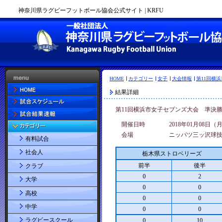
神奈川県ラグビーフットボール協会公式サイト | KRFU
HOME
カテゴリー
女子
大会情報
第11回横
結果詳細
第11回横浜市女子セブンズ大会 準決
開催日時
2018年01月08日（
会場
ニッパツ三ッ沢球
有料試合
社会人
栃木県ストロベリーズ
前半
後半
クラブ
0
2
大学
0
0
高校
0
0
中学
0
0
ラグビースクール
0
10