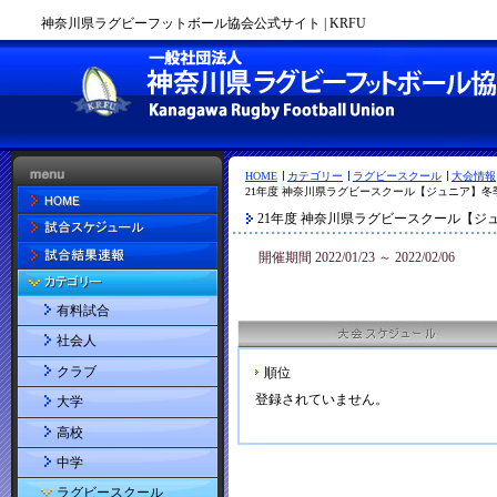
神奈川県ラグビーフットボール協会公式サイト | KRFU
HOME
カテゴリー
ラグビースクール
大会情報
21年度 神奈川県ラグビースクール【ジュニア】冬
21年度 神奈川県ラグビースクール【ジ
開催期間 2022/01/23 ～ 2022/02/06
有料試合
社会人
クラブ
順位
登録されていません。
大学
高校
中学
ラグビースクール