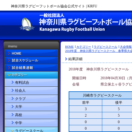
神奈川県ラグビーフットボール協会公式サイト | KRFU
HOME
カテゴリー
ラグビースクール
大会情報
2018年度 神奈川県ラグビースクール 春季県大会 
結果詳細
2018年度 神奈川県ラグビースクール 
開催日時
2018年04月30日（
有料試合
会場
県立保土ヶ谷ラグ
社会人
川崎市ラグビースクール
クラブ
前半
後半
大学
3
5
高校
2
5
0
0
中学
0
0
ラグビースクール