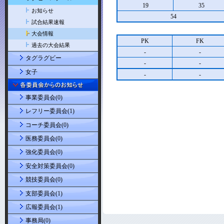
19
35
お知らせ
54
試合結果速報
大会情報
PK
FK
過去の大会結果
-
-
タグラグビー
-
-
女子
-
-
事業委員会(0)
レフリー委員会(1)
コーチ委員会(0)
医務委員会(0)
強化委員会(0)
安全対策委員会(0)
競技委員会(0)
支部委員会(1)
広報委員会(1)
事務局(0)