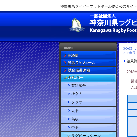
神奈川県ラグビーフットボール協会公式サイト |
HOME
2018年
結果
201
開
有料試合
会
社会人
クラブ
大学
高校
中学
ラグビースクール