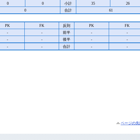
0
0
小計
35
26
0
合計
61
PK
FK
反則
PK
FK
-
-
前半
-
-
-
-
後半
-
-
-
-
合計
-
-
ページの先