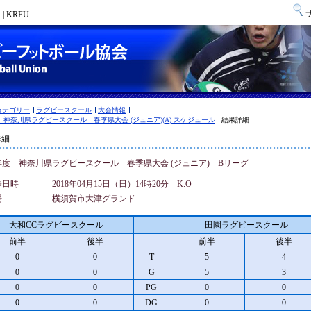
 KRFU
カテゴリー
ラグビースクール
大会情報
度 神奈川県ラグビースクール 春季県大会 (ジュニア)(A) スケジュール
結果詳細
詳細
8年度 神奈川県ラグビースクール 春季県大会 (ジュニア) Bリーグ
催日時
2018年04月15日（日）14時20分 K.O
場
横須賀市大津グランド
大和CCラグビースクール
田園ラグビースクール
前半
後半
前半
後半
0
0
T
5
4
0
0
G
5
3
0
0
PG
0
0
0
0
DG
0
0