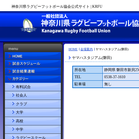
神奈川県ラグビーフットボール協会公式サイト | KRFU
HOME
会場案内
ヤマハスタジアム(磐田)
ヤマハスタジアム(磐田)
所在地
静岡県 磐田市新貝2500
TEL
0538-37-1610
駐車場
無し
有料試合
社会人
クラブ
大学
高校
中学
ラグビースクール