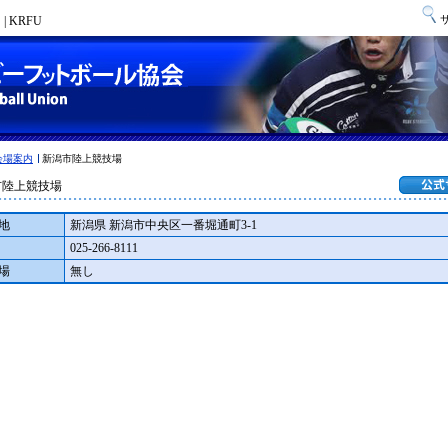
 KRFU
会場案内
新潟市陸上競技場
市陸上競技場
地
新潟県 新潟市中央区一番堀通町3-1
025-266-8111
場
無し