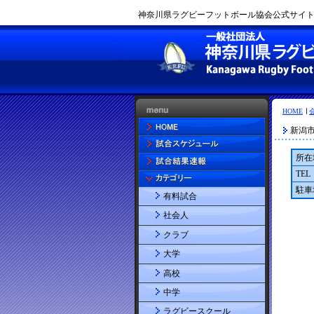
神奈川県ラグビーフットボール協会公式サイト |
HOME
新潟
所在
TEL
駐車
有料試合
社会人
クラブ
大学
高校
中学
ラグビースクール