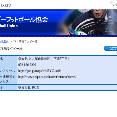
 KRFU
会場案内
パロマ瑞穂ラグビー場
マ瑞穂ラグビー場
地
愛知県 名古屋市瑞穂区山下通5丁目4
052-836-8200
のアクセス
https://goo.gl/maps/n4kBYCuxc6r
交通機関で
http://www.nespa.or.jp/shisetsu/mizuho/access/
クセス
場
収容台数 100台