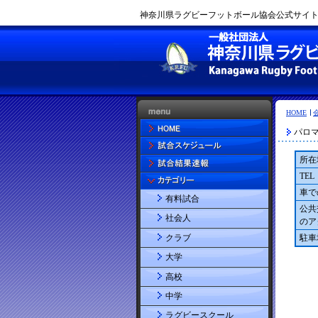
神奈川県ラグビーフットボール協会公式サイト |
HOME
パロ
所在
TEL
車で
有料試合
公共
社会人
のア
クラブ
駐車
大学
高校
中学
ラグビースクール