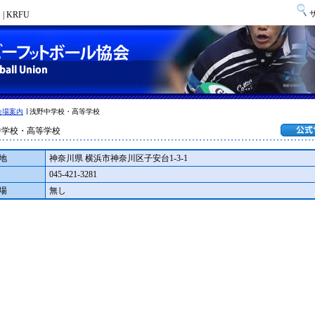
 KRFU
会場案内
浅野中学校・高等学校
中学校・高等学校
地
神奈川県 横浜市神奈川区子安台1-3-1
045-421-3281
場
無し