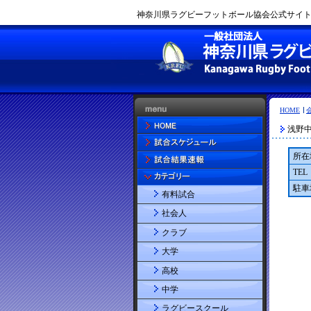
神奈川県ラグビーフットボール協会公式サイト |
HOME
浅野
所在
TEL
駐車
有料試合
社会人
クラブ
大学
高校
中学
ラグビースクール