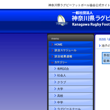
神奈川県ラグビーフットボール協会公式サイト |
HOME
池子
所在
駐車
有料試合
社会人
クラブ
大学
高校
中学
ラグビースクール