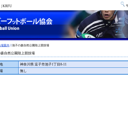
 KRFU
会場案内
池子の森自然公園陸上競技場
の森自然公園陸上競技場
地
神奈川県 逗子市池子1丁目8-11
場
無し