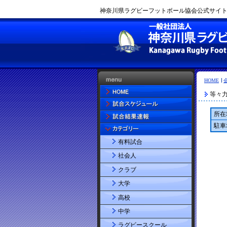
神奈川県ラグビーフットボール協会公式サイト |
HOME
等々
所在
駐車
有料試合
社会人
クラブ
大学
高校
中学
ラグビースクール