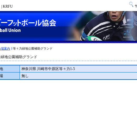
 KRFU
会場案内
等々力緑地公園補助グランド
力緑地公園補助グランド
地
神奈川県 川崎市中原区等々力1-5
場
無し