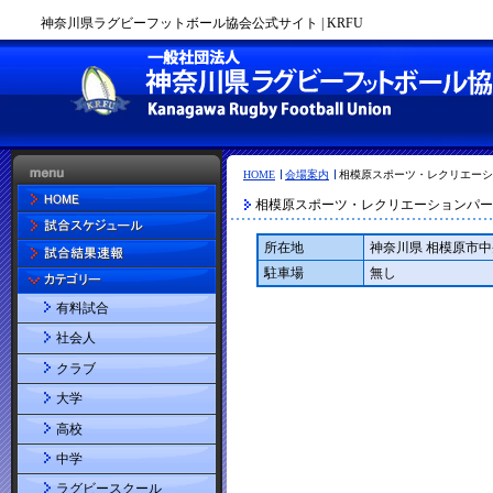
神奈川県ラグビーフットボール協会公式サイト | KRFU
HOME
会場案内
相模原スポーツ・レクリエーシ
相模原スポーツ・レクリエーションパー
所在地
神奈川県 相模原市中央
駐車場
無し
有料試合
社会人
クラブ
大学
高校
中学
ラグビースクール