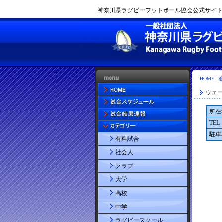
神奈川県ラグビーフットボール協会公式サイト |
HOME
ウェ
所在
TEL
駐車
有料試合
社会人
クラブ
大学
高校
中学
ラグビースクール