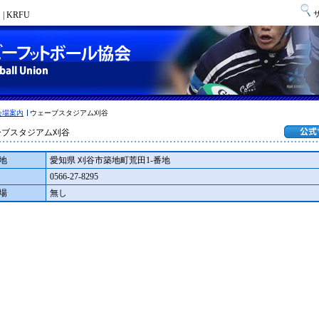
 KRFU
会場案内
ウェーブスタジアム刈谷
ーブスタジアム刈谷
地
愛知県 刈谷市築地町荒田1-番地
0566-27-8295
場
無し