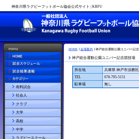
神奈川県ラグビーフットボール協会公式サイト | KRFU
HOME
会場案内
神戸総合運動公園ユニバー記念
神戸総合運動公園ユニバー記念競技場
所在地
兵庫県 神戸市須磨
TEL
078-795-5151
駐車場
無し
有料試合
社会人
クラブ
大学
高校
中学
ラグビースクール