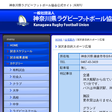
神奈川県ラグビーフットボール協会公式サイト | KRFU
HOME
会場案内
深沢多目的スポーツ広場
深沢多目的スポーツ広場
所在地
神奈川県 鎌倉市寺分8-
TEL
0467-43-3419
駐車場
無し
有料試合
特記事項
社会人
クラブ
大学
高校
中学
ラグビースクール