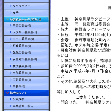
タグラグビー
女子
事業委員会(0)
レフリー委員会(1)
コーチ委員会(0)
医務委員会(0)
強化委員会(0)
安全対策委員会(0)
競技委員会(0)
支部委員会(1)
広報委員会(1)
事務局(0)
役員挨拶
事業計画・報告