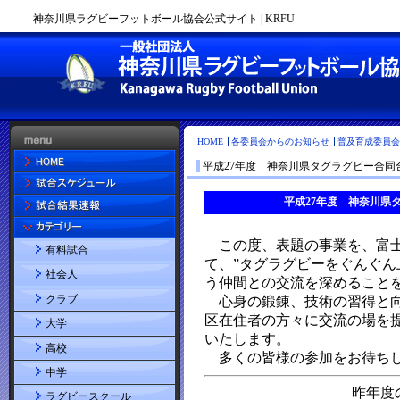
神奈川県ラグビーフットボール協会公式サイト | KRFU
HOME
各委員会からのお知らせ
普及育成委員会
平成27年度 神奈川県タグラグビー合同
有料試合
社会人
クラブ
大学
高校
中学
ラグビースクール