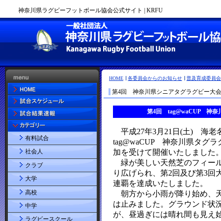
神奈川県ラグビーフットボール協会公式サイト | KRFU
HOME
各委員会からのお知らせ
普及育成委員会
第4回 神奈川県シニアタグラグビー大
有料試合
社会人
クラブ
大学
高校
中学
ラグビースクール