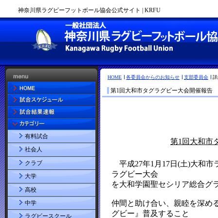
神奈川県ラグビーフットボール協会公式サイト | KRFU
HOME
各委員会からのお知らせ
支部委員会
詳
第1回大和市タグラグビー大会開催報告
有料試合
社会人
クラブ
大学
高校
中学
ラグビースクール