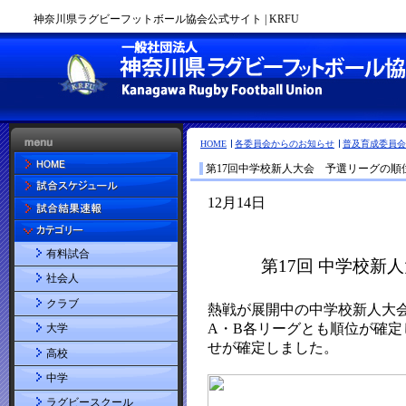
神奈川県ラグビーフットボール協会公式サイト | KRFU
HOME
各委員会からのお知らせ
普及育成委員会
第17回中学校新人大会 予選リーグの順
有料試合
社会人
クラブ
大学
高校
中学
ラグビースクール