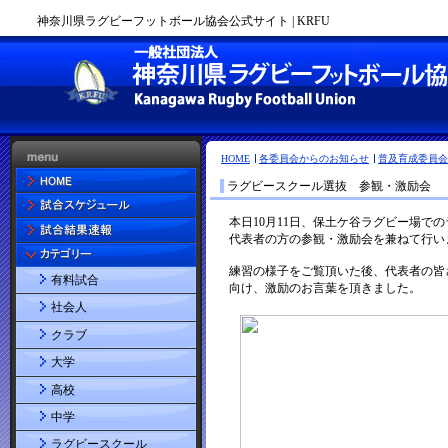
神奈川県ラグビーフットボール協会公式サイト | KRFU
HOME
各委員会からのお知らせ
普及育成委員会
ラグビースクール選抜 参観・激励会
有料試合
社会人
クラブ
大学
高校
中学
ラグビースクール