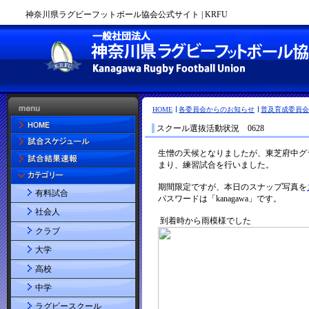
神奈川県ラグビーフットボール協会公式サイト | KRFU
HOME
各委員会からのお知らせ
普及育成委員会
スクール選抜活動状況 0628
有料試合
社会人
クラブ
大学
高校
中学
ラグビースクール