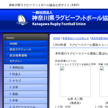
神奈川県ラグビーフットボール協会公式サイト | KRFU
HOME
各委員会からのお知らせ
普及育成委員会
2014年度 ラグビースクール選抜スコ
有料試合
社会人
クラブ
大学
高校
中学
ラグビースクール