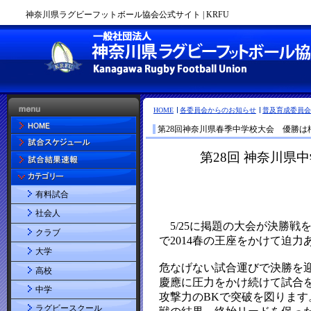
神奈川県ラグビーフットボール協会公式サイト | KRFU
HOME
各委員会からのお知らせ
普及育成委員会
第28回神奈川県春季中学校大会 優勝は
有料試合
社会人
クラブ
大学
高校
中学
ラグビースクール