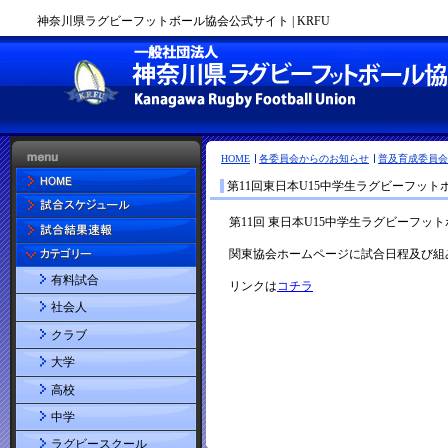
神奈川県ラグビーフットボール協会公式サイト | KRFU
HOME
各委員会からのお知らせ
普及育成委員会
第11回東日本U15中学生ラグビーフッ
有料試合
社会人
クラブ
大学
高校
中学
ラグビースクール