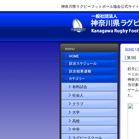
神奈川県ラグビーフットボール協会公式サイト |
HOME
第3回
有料試合
社会人
クラブ
大学
高校
中学
ラグビースクール