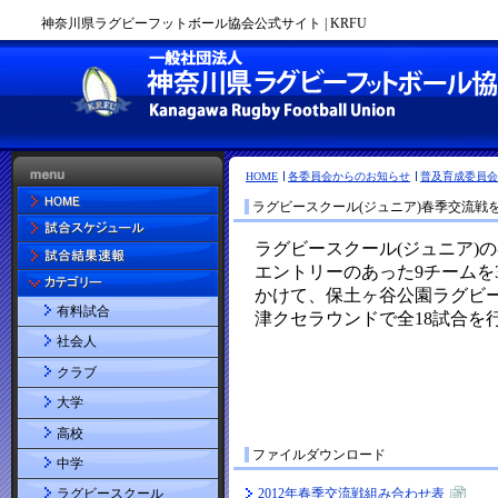
神奈川県ラグビーフットボール協会公式サイト | KRFU
HOME
各委員会からのお知らせ
普及育成委員会
ラグビースクール(ジュニア)春季交流戦
有料試合
社会人
クラブ
大学
高校
ファイルダウンロード
中学
2012年春季交流戦組み合わせ表
ラグビースクール