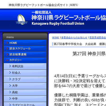
神奈川県ラグビーフットボール協会公式サイト | KRFU
HOME
各委員会からのお知らせ
普及育成委員会
第27回春季中学校大会 大会結果 優勝
有料試合
社会人
クラブ
大学
高校
中学
ラグビースクール