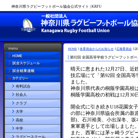
神奈川県ラグビーフットボール協会公式サイト | KRFU
HOME
各委員会からのお知らせ
広報委員会
詳
第92回 全国高等学校ラグビーフットボ
有料試合
社会人
クラブ
大学
高校
中学
ラグビースクール