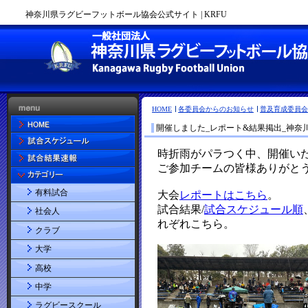
神奈川県ラグビーフットボール協会公式サイト | KRFU
HOME
各委員会からのお知らせ
普及育成委員会
開催しました_レポート&結果掲出_神奈川県
有料試合
社会人
クラブ
大学
高校
中学
ラグビースクール