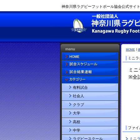
神奈川県ラグビーフットボール協会公式サイト |
HOME
ミニラグ
有料試合
社会人
クラブ
大学
高校
ファイ
中学
ミニラ
ラグビースクール