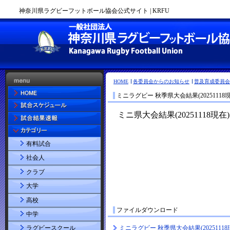
神奈川県ラグビーフットボール協会公式サイト | KRFU
HOME
各委員会からのお知らせ
普及育成委員会
ミニラグビー 秋季県大会結果(20251118現
有料試合
社会人
クラブ
大学
高校
ファイルダウンロード
中学
ミニラグビー 秋季県大会結果(20251118
ラグビースクール