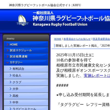
神奈川県ラグビーフットボール協会公式サイト | KRFU
HOME
各委員会からのお知らせ
普及育成委員会
開催しました実施レポート掲出_「202
有料試合
社会人
クラブ
大学
高校
中学
ラグビースクール