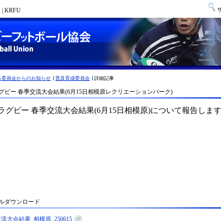
 KRFU
各委員会からのお知らせ
普及育成委員会
詳細記事
グビー 春季交流大会結果(6月15日相模原レクリエーションパーク)
ルダウンロード
流大会結果_相模原_250615