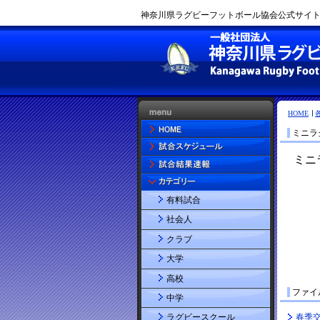
神奈川県ラグビーフットボール協会公式サイト |
HOME
ミニラ
有料試合
社会人
クラブ
大学
高校
ファイ
中学
春季交
ラグビースクール