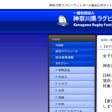
神奈川県ラグビーフットボール協会公式サイト |
HOME
【女子
有料試合
社会人
クラブ
大学
高校
中学
ラグビースクール