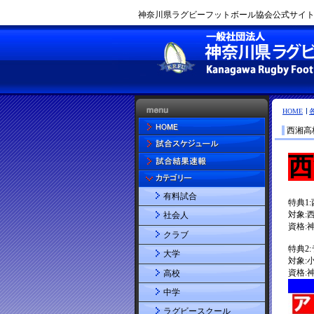
神奈川県ラグビーフットボール協会公式サイト |
HOME
西湘高
有料試合
社会人
クラブ
大学
高校
中学
ラグビースクール