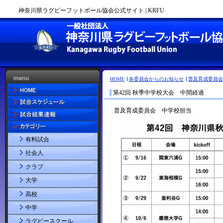
神奈川県ラグビーフットボール協会公式サイト | KRFU
HOME
各委員会からのお知らせ
普及育成委員会
第42回 秋季中学校大会 中間経過
有料試合
社会人
クラブ
大学
高校
中学
ラグビースクール