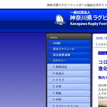
神奈川県ラグビーフットボール協会公式サイト |
HOME
コロナ
有料試合
社会人
クラブ
大学
高校
中学
ラグビースクール