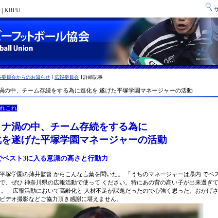
 KRFU
各委員会からのお知らせ
広報委員会
詳細記事
渦の中、チーム存続をする為に進化を 遂げた平塚学園マネージャーの活動