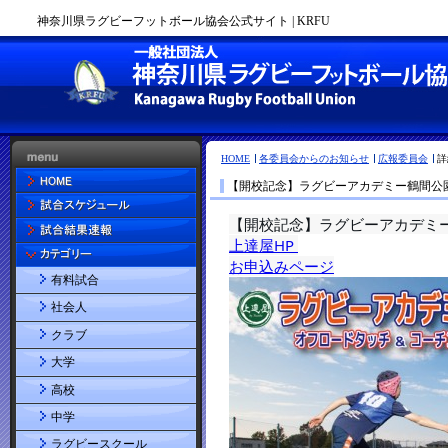
神奈川県ラグビーフットボール協会公式サイト | KRFU
HOME
各委員会からのお知らせ
広報委員会
詳
【開校記念】ラグビーアカデミー鶴間公
有料試合
社会人
クラブ
大学
高校
中学
ラグビースクール