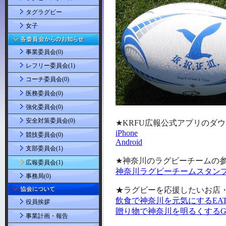
タグラグビー
女子
事業委員会(0)
レフリー委員会(1)
コーチ委員会(0)
医務委員会(0)
強化委員会(0)
安全対策委員会(0)
競技委員会(0)
支部委員会(1)
広報委員会(1)
事務局(0)
役員挨拶
事業計画・報告