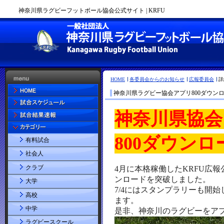
神奈川県ラグビーフットボール協会公式サイト | KRFU
HOME
各委員会からのお知らせ
広報委員会
詳
神奈川県ラグビー協会アプリ800ダウンロ
有料試合
社会人
クラブ
大学
高校
中学
ラグビースクール